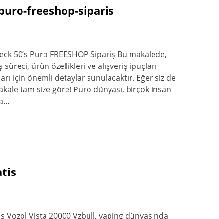
puro-freeshop-siparis
beck 50’s Puro FREESHOP Sipariş Bu makalede,
süreci, ürün özellikleri ve alışveriş ipuçları
ları için önemli detaylar sunulacaktır. Eğer siz de
makale tam size göre! Puro dünyası, birçok insan
da…
atis
ış Vozol Vista 20000 Vzbull, vaping dünyasında