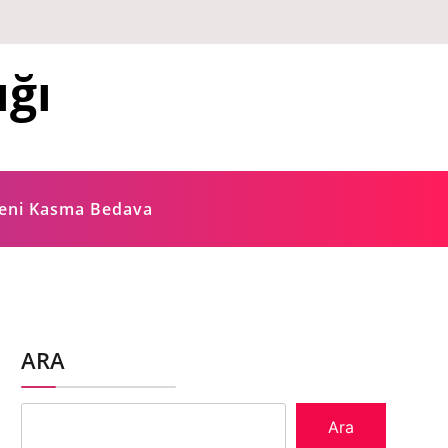
ığı
ğeni Kasma Bedava
ARA
Ara