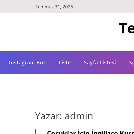
Skip
Temmuz 31, 2025
to
content
Te
Instagram Bot
Liste
Sayfa Listesi
S
Yazar:
admin
Çocuklar İçin İngilizce Kur