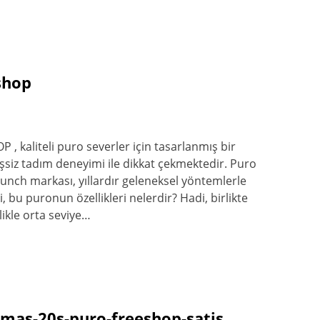
shop
, kaliteli puro severler için tasarlanmış bir
siz tadım deneyimi ile dikkat çekmektedir. Puro
unch markası, yıllardır geleneksel yöntemlerle
, bu puronun özellikleri nelerdir? Hadi, birlikte
likle orta seviye…
mas-20s-puro-freeshop-satis