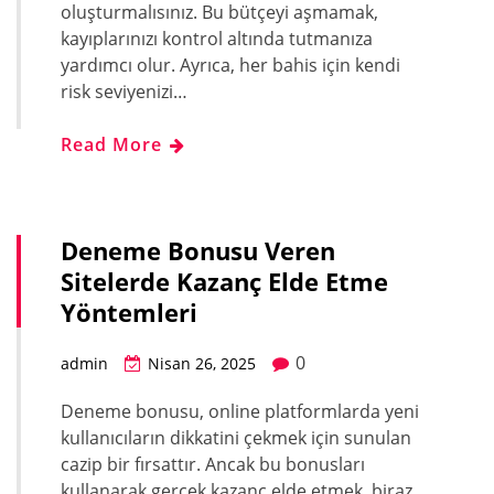
oluşturmalısınız. Bu bütçeyi aşmamak,
kayıplarınızı kontrol altında tutmanıza
yardımcı olur. Ayrıca, her bahis için kendi
risk seviyenizi…
Read More
Deneme Bonusu Veren
Sitelerde Kazanç Elde Etme
Yöntemleri
0
admin
Nisan 26, 2025
Deneme bonusu, online platformlarda yeni
kullanıcıların dikkatini çekmek için sunulan
cazip bir fırsattır. Ancak bu bonusları
kullanarak gerçek kazanç elde etmek, biraz