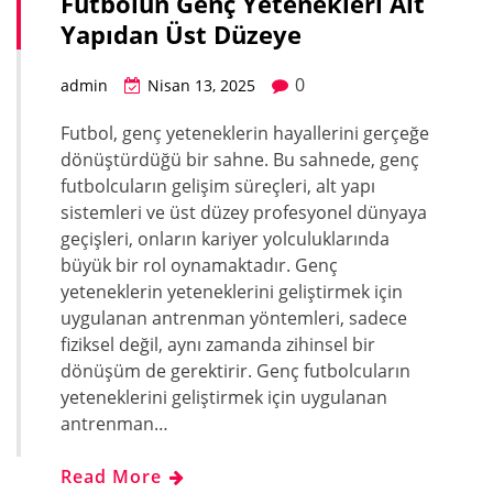
Futbolun Genç Yetenekleri Alt
Yapıdan Üst Düzeye
0
admin
Nisan 13, 2025
Futbol, genç yeteneklerin hayallerini gerçeğe
dönüştürdüğü bir sahne. Bu sahnede, genç
futbolcuların gelişim süreçleri, alt yapı
sistemleri ve üst düzey profesyonel dünyaya
geçişleri, onların kariyer yolculuklarında
büyük bir rol oynamaktadır. Genç
yeteneklerin yeteneklerini geliştirmek için
uygulanan antrenman yöntemleri, sadece
fiziksel değil, aynı zamanda zihinsel bir
dönüşüm de gerektirir. Genç futbolcuların
yeteneklerini geliştirmek için uygulanan
antrenman…
Read More