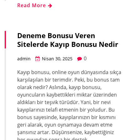
Read More
Deneme Bonusu Veren
Sitelerde Kayıp Bonusu Nedir
0
admin
Nisan 30, 2025
Kayıp bonusu, online oyun dünyasında sıkça
karşılaşılan bir terimdir. Peki, bu bonus tam
olarak nedir? Aslında, kayıp bonusu,
oyuncuların kaybettikleri miktar üzerinden
aldıkları bir teşvik türüdür. Yani, bir nevi
kayıplarınızı telafi etmenin bir yoludur. Bu
bonus sayesinde, kayıplarınızın bir kısmını
geri alarak, oyun oynamaya devam etme
şansınız artar. Düşünsenize, kaybettiğiniz
her oyundan sonra bir destek…