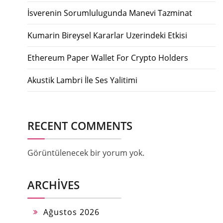
İsverenin Sorumlulugunda Manevi Tazminat
Kumarin Bireysel Kararlar Uzerindeki Etkisi
Ethereum Paper Wallet For Crypto Holders
Akustik Lambri İle Ses Yalitimi
RECENT COMMENTS
Görüntülenecek bir yorum yok.
ARCHIVES
Ağustos 2026