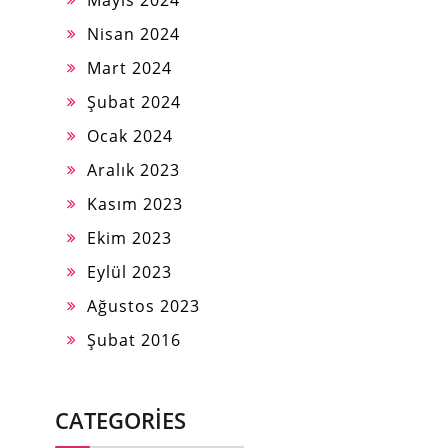
Mayıs 2024
Nisan 2024
Mart 2024
Şubat 2024
Ocak 2024
Aralık 2023
Kasım 2023
Ekim 2023
Eylül 2023
Ağustos 2023
Şubat 2016
CATEGORIES