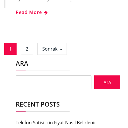
Read More
1
2
Sonraki »
ARA
Ara
RECENT POSTS
Telefon Satisi İcin Fiyat Nasil Belirlenir