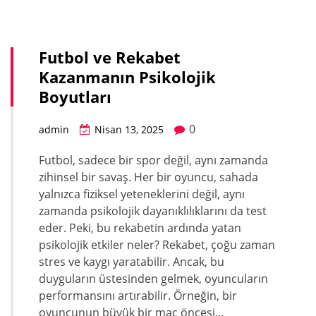
Futbol ve Rekabet
Kazanmanın Psikolojik
Boyutları
0
admin
Nisan 13, 2025
Futbol, sadece bir spor değil, aynı zamanda
zihinsel bir savaş. Her bir oyuncu, sahada
yalnızca fiziksel yeteneklerini değil, aynı
zamanda psikolojik dayanıklılıklarını da test
eder. Peki, bu rekabetin ardında yatan
psikolojik etkiler neler? Rekabet, çoğu zaman
stres ve kaygı yaratabilir. Ancak, bu
duyguların üstesinden gelmek, oyuncuların
performansını artırabilir. Örneğin, bir
oyuncunun büyük bir maç öncesi…