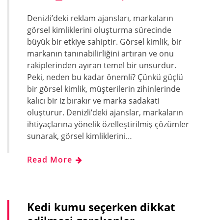
Denizli’deki reklam ajansları, markaların
görsel kimliklerini oluşturma sürecinde
büyük bir etkiye sahiptir. Görsel kimlik, bir
markanın tanınabilirliğini artıran ve onu
rakiplerinden ayıran temel bir unsurdur.
Peki, neden bu kadar önemli? Çünkü güçlü
bir görsel kimlik, müşterilerin zihinlerinde
kalıcı bir iz bırakır ve marka sadakati
oluşturur. Denizli’deki ajanslar, markaların
ihtiyaçlarına yönelik özelleştirilmiş çözümler
sunarak, görsel kimliklerini…
Read More
Kedi kumu seçerken dikkat