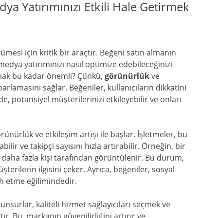
ya Yatırımınızı Etkili Hale Getirmek
esi için kritik bir araçtır. Beğeni satın almanın
l medya yatırımınızı nasıl optimize edebileceğinizi
lmak bu kadar önemli? Çünkü,
görünürlük
ve
arlamasını sağlar. Beğeniler, kullanıcıların dikkatini
de, potansiyel müşterilerinizi etkileyebilir ve onları
ünürlük ve etkileşim artışı ile başlar. İşletmeler, bu
ilir ve takipçi sayısını hızla artırabilir. Örneğin, bir
 daha fazla kişi tarafından görüntülenir. Bu durum,
şterilerin ilgisini çeker. Ayrıca, beğeniler, sosyal
ih etme eğilimindedir.
unsurlar, kaliteli hizmet sağlayıcıları seçmek ve
. Bu, markanın güvenilirliğini artırır ve