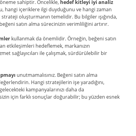
k öneme sahiptir. Öncelikle,
hedef kitleyi iyi analiz
u, hangi içeriklere ilgi duyduğunu ve hangi zaman
r strateji oluşturmanın temelidir. Bu bilgiler ışığında,
ğeni satın alma sürecinizin verimliliğini artırır.
emler
kullanmak da önemlidir. Örneğin, beğeni satın
anan etkileşimleri hedeflemek, markanızın
izmet sağlayıcıları ile çalışmak, sürdürülebilir bir
apmayı
unutmamalısınız. Beğeni satın alma
eğerlendirin. Hangi stratejilerin işe yaradığını,
, gelecekteki kampanyalarınızı daha da
sizin için farklı sonuçlar doğurabilir; bu yüzden esnek