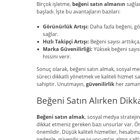
Birçok işletme,
beğeni satın almanın
sağlad
başladı. İşte bu avantajların bazıları:
Görünürlük Artışı:
Daha fazla beğeni, gö
sağlar.
Hızlı Takipçi Artışı:
Beğeni sayısı arttıkça
Marka Güvenilirliği:
Yüksek beğeni sayıs
hissini verir.
Sonuç olarak, beğeni satın almak, sosyal medy
süreci dikkatli yönetmek ve kaliteli hizmet sağ
sahiptir. Unutmayın,
güvenilirlik
her zaman 
Beğeni Satın Alırken Dikk
Beğeni satın almak
, sosyal medya strateji
dikkat etmeniz gereken bazı unsurlar var. Önc
önemlidir. Düşük kaliteli hizmetler, hesabınız
nedenle, güvenilir ve iyi yorumlar almış sağlay