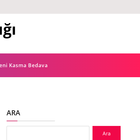
ığı
ğeni Kasma Bedava
ARA
Ara