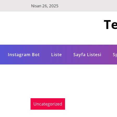
Skip
Nisan 26, 2025
to
content
Te
Instagram Bot
Liste
Sayfa Listesi
S
Uncategorized