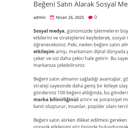
Beğeni Satın Alarak Sosyal Med
0
admin
Nisan 26, 2025
Sosyal medya
, günümüzde işletmelerin büyüm
etkilerini ve stratejilerini keşfederek, sosya
öğreneceksiniz. Peki, neden beğeni satın a
etkileşim
artışı, markanızın dijital dünyada p
çeker ve sizi daha çekici hale getirir. Bu saye
markanıza çekebilirsiniz.
Beğeni satın almanın sağladığı avantajlar, gör
strateji sayesinde daha geniş bir kitleye ulaşab
gönderiniz 100 beğeni aldığında, bu gönderi
marka bilinirliğinizi
artırır ve potansiyel mü
kanıt oluşturur; insanlar, popüler olanı terc
Beğeni satın alırken dikkat edilmesi gereken 
organik etkileşimi göz önünde bulundurmaktır