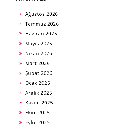
Ağustos 2026
Temmuz 2026
Haziran 2026
Mayıs 2026
Nisan 2026
Mart 2026
Şubat 2026
Ocak 2026
Aralık 2025
Kasım 2025
Ekim 2025
Eylül 2025