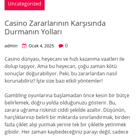
Uncategorized
Casino Zararlarının Karşısında
Durmanın Yolları
0
admin
Ocak 4, 2025
Casino dünyası, heyecanı ve hızlı kazanma vaatleri ile
dolup taşıyor. Ama bu heyecan, çoğu zaman kötü
sonuçlar doğurabiliyor. Peki, bu zararlardan nasıl
korunabiliriz? İşte size bazı etkili yöntemler!
Gambling oyunlarına başlamadan önce kesin bir bütçe
belirlemek, doğru yolda olduğunuzu gösterir. Bu,
zarara uğrama riskinizi ciddi şekilde azaltır. Düşünün,
harçlıklarınızı belirli bir miktarda sınırlandırmak, birden
fazla çiklet alıp yutmak yerine tek bir çikletle yetinmek
gibidir. Her zaman kaybedeceğiniz parayı değil, sadece