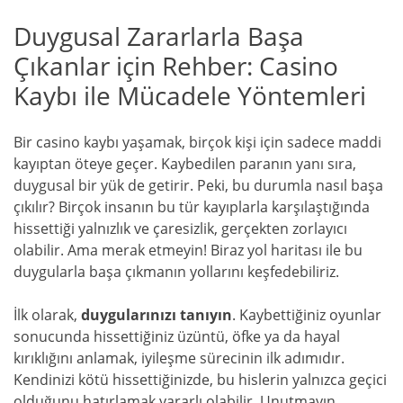
Duygusal Zararlarla Başa
Çıkanlar için Rehber: Casino
Kaybı ile Mücadele Yöntemleri
Bir casino kaybı yaşamak, birçok kişi için sadece maddi
kayıptan öteye geçer. Kaybedilen paranın yanı sıra,
duygusal bir yük de getirir. Peki, bu durumla nasıl başa
çıkılır? Birçok insanın bu tür kayıplarla karşılaştığında
hissettiği yalnızlık ve çaresizlik, gerçekten zorlayıcı
olabilir. Ama merak etmeyin! Biraz yol haritası ile bu
duygularla başa çıkmanın yollarını keşfedebiliriz.
İlk olarak,
duygularınızı tanıyın
. Kaybettiğiniz oyunlar
sonucunda hissettiğiniz üzüntü, öfke ya da hayal
kırıklığını anlamak, iyileşme sürecinin ilk adımıdır.
Kendinizi kötü hissettiğinizde, bu hislerin yalnızca geçici
olduğunu hatırlamak yararlı olabilir. Unutmayın,