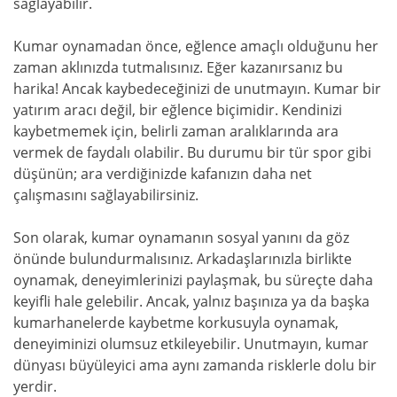
sağlayabilir.
Kumar oynamadan önce, eğlence amaçlı olduğunu her
zaman aklınızda tutmalısınız. Eğer kazanırsanız bu
harika! Ancak kaybedeceğinizi de unutmayın. Kumar bir
yatırım aracı değil, bir eğlence biçimidir. Kendinizi
kaybetmemek için, belirli zaman aralıklarında ara
vermek de faydalı olabilir. Bu durumu bir tür spor gibi
düşünün; ara verdiğinizde kafanızın daha net
çalışmasını sağlayabilirsiniz.
Son olarak, kumar oynamanın sosyal yanını da göz
önünde bulundurmalısınız. Arkadaşlarınızla birlikte
oynamak, deneyimlerinizi paylaşmak, bu süreçte daha
keyifli hale gelebilir. Ancak, yalnız başınıza ya da başka
kumarhanelerde kaybetme korkusuyla oynamak,
deneyiminizi olumsuz etkileyebilir. Unutmayın, kumar
dünyası büyüleyici ama aynı zamanda risklerle dolu bir
yerdir.