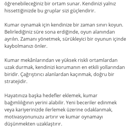
öğrenebileceğiniz bir ortam sunar. Kendinizi yalnız
hissettiğinizde bu gruplar sizi güçlendirir.
Kumar oynamak için kendinize bir zaman sınırı koyun.
Belirlediğiniz süre sona erdiğinde, oyun alanından
ayrılın. Zamanı yönetmek, sürükleyici bir oyunun içinde
kaybolmanızı önler.
Kumar mekânlarından ve yüksek riskli ortamlardan
uzak durmak, kendinizi korumanın en etkili yollarından
biridir. Çağrıştırıcı alanlardan kaçınmak, doğru bir
stratejidir.
Hayatınıza başka hedefler eklemek, kumar
bağımlılığının yerini alabilir. Yeni beceriler edinmek
veya kariyerinizde ilerlemek üzerine odaklanmak,
motivasyonunuzu artırır ve kumar oynamayı
düşünmekten uzaklaştırır.