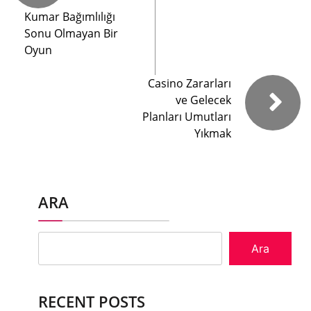
Kumar Bağımlılığı
Sonu Olmayan Bir
Oyun
Casino Zararları
ve Gelecek
Planları Umutları
Yıkmak
ARA
Ara
RECENT POSTS