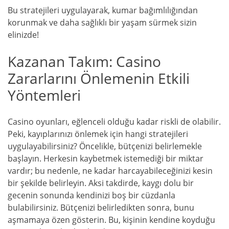
Bu stratejileri uygulayarak, kumar bağımlılığından
korunmak ve daha sağlıklı bir yaşam sürmek sizin
elinizde!
Kazanan Takım: Casino
Zararlarını Önlemenin Etkili
Yöntemleri
Casino oyunları, eğlenceli olduğu kadar riskli de olabilir.
Peki, kayıplarınızı önlemek için hangi stratejileri
uygulayabilirsiniz? Öncelikle, bütçenizi belirlemekle
başlayın. Herkesin kaybetmek istemediği bir miktar
vardır; bu nedenle, ne kadar harcayabileceğinizi kesin
bir şekilde belirleyin. Aksi takdirde, kaygı dolu bir
gecenin sonunda kendinizi boş bir cüzdanla
bulabilirsiniz. Bütçenizi belirledikten sonra, bunu
aşmamaya özen gösterin. Bu, kişinin kendine koyduğu