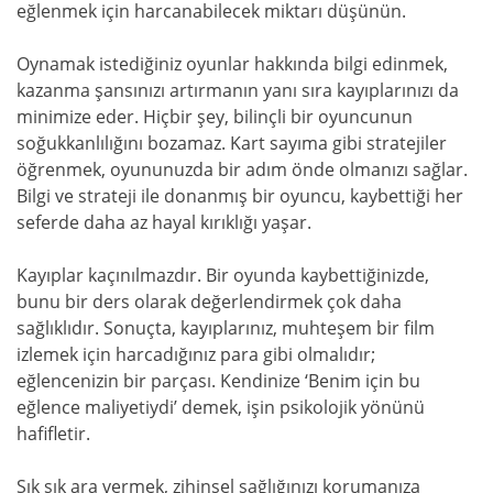
eğlenmek için harcanabilecek miktarı düşünün.
Oynamak istediğiniz oyunlar hakkında bilgi edinmek,
kazanma şansınızı artırmanın yanı sıra kayıplarınızı da
minimize eder. Hiçbir şey, bilinçli bir oyuncunun
soğukkanlılığını bozamaz. Kart sayıma gibi stratejiler
öğrenmek, oyununuzda bir adım önde olmanızı sağlar.
Bilgi ve strateji ile donanmış bir oyuncu, kaybettiği her
seferde daha az hayal kırıklığı yaşar.
Kayıplar kaçınılmazdır. Bir oyunda kaybettiğinizde,
bunu bir ders olarak değerlendirmek çok daha
sağlıklıdır. Sonuçta, kayıplarınız, muhteşem bir film
izlemek için harcadığınız para gibi olmalıdır;
eğlencenizin bir parçası. Kendinize ‘Benim için bu
eğlence maliyetiydi’ demek, işin psikolojik yönünü
hafifletir.
Sık sık ara vermek, zihinsel sağlığınızı korumanıza