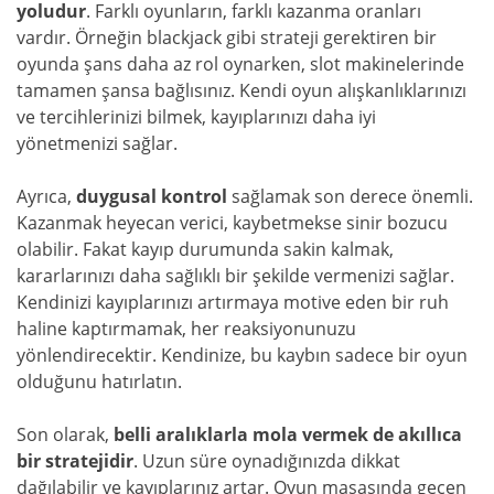
yoludur
. Farklı oyunların, farklı kazanma oranları
vardır. Örneğin blackjack gibi strateji gerektiren bir
oyunda şans daha az rol oynarken, slot makinelerinde
tamamen şansa bağlısınız. Kendi oyun alışkanlıklarınızı
ve tercihlerinizi bilmek, kayıplarınızı daha iyi
yönetmenizi sağlar.
Ayrıca,
duygusal kontrol
sağlamak son derece önemli.
Kazanmak heyecan verici, kaybetmekse sinir bozucu
olabilir. Fakat kayıp durumunda sakin kalmak,
kararlarınızı daha sağlıklı bir şekilde vermenizi sağlar.
Kendinizi kayıplarınızı artırmaya motive eden bir ruh
haline kaptırmamak, her reaksiyonunuzu
yönlendirecektir. Kendinize, bu kaybın sadece bir oyun
olduğunu hatırlatın.
Son olarak,
belli aralıklarla mola vermek de akıllıca
bir stratejidir
. Uzun süre oynadığınızda dikkat
dağılabilir ve kayıplarınız artar. Oyun masasında geçen