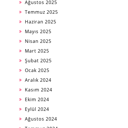
Ağustos 2025
Temmuz 2025
Haziran 2025
Mayıs 2025
Nisan 2025
Mart 2025
Şubat 2025
Ocak 2025
Aralık 2024
Kasım 2024
Ekim 2024
Eylül 2024
Ağustos 2024