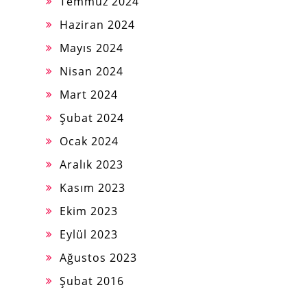
Temmuz 2024
Haziran 2024
Mayıs 2024
Nisan 2024
Mart 2024
Şubat 2024
Ocak 2024
Aralık 2023
Kasım 2023
Ekim 2023
Eylül 2023
Ağustos 2023
Şubat 2016