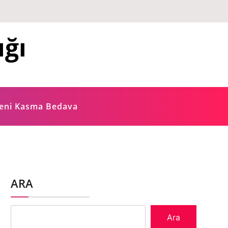
ığı
ğeni Kasma Bedava
ARA
Ara