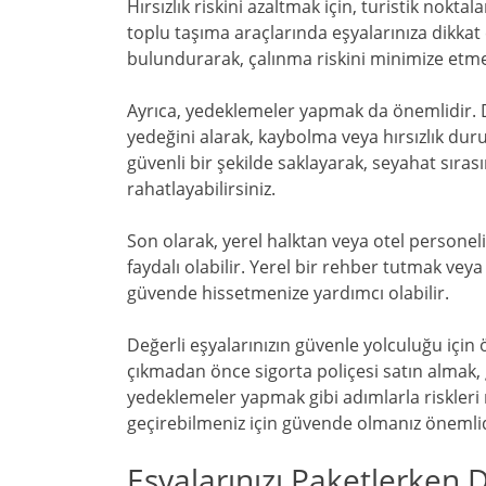
Hırsızlık riskini azaltmak için, turistik nokta
toplu taşıma araçlarında eşyalarınıza dikkat
bulundurarak, çalınma riskini minimize etm
Ayrıca, yedeklemeler yapmak da önemlidir. Değ
yedeğini alarak, kaybolma veya hırsızlık dur
güvenli bir şekilde saklayarak, seyahat sı
rahatlayabilirsiniz.
Son olarak, yerel halktan veya otel persone
faydalı olabilir. Yerel bir rehber tutmak vey
güvende hissetmenize yardımcı olabilir.
Değerli eşyalarınızın güvenle yolculuğu içi
çıkmadan önce sigorta poliçesi satın almak,
yedeklemeler yapmak gibi adımlarla riskleri m
geçirebilmeniz için güvende olmanız önemlid
Eşyalarınızı Paketlerken