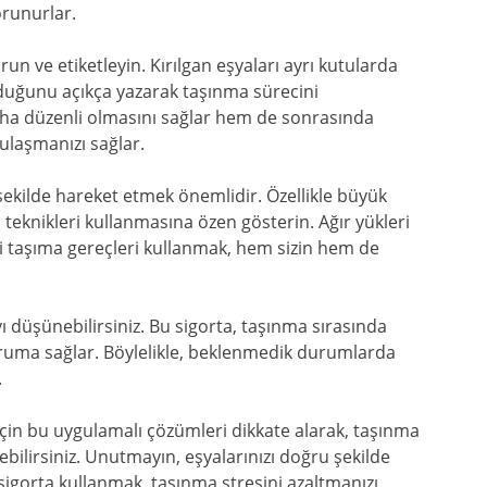
orunurlar.
un ve etiketleyin. Kırılgan eşyaları ayrı kutularda
lduğunu açıkça yazarak taşınma sürecini
daha düzenli olmasını sağlar hem de sonrasında
 ulaşmanızı sağlar.
r şekilde hareket etmek önemlidir. Özellikle büyük
 teknikleri kullanmasına özen gösterin. Ağır yükleri
kli taşıma gereçleri kullanmak, hem sizin hem de
ı düşünebilirsiniz. Bu sigorta, taşınma sırasında
koruma sağlar. Böylelikle, beklenmedik durumlarda
.
çin bu uygulamalı çözümleri dikkate alarak, taşınma
bilirsiniz. Unutmayın, eşyalarınızı doğru şekilde
sigorta kullanmak, taşınma stresini azaltmanızı