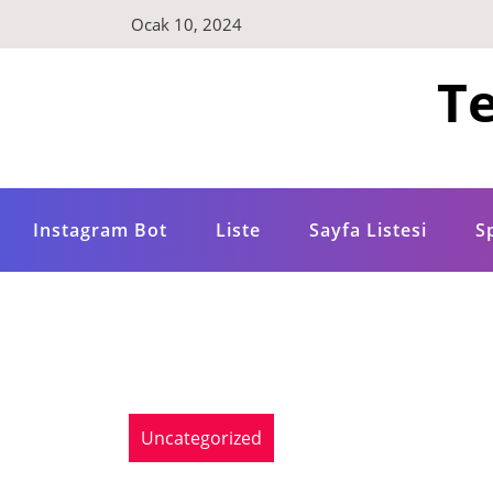
Skip
Ocak 10, 2024
to
content
Te
Instagram Bot
Liste
Sayfa Listesi
S
Uncategorized