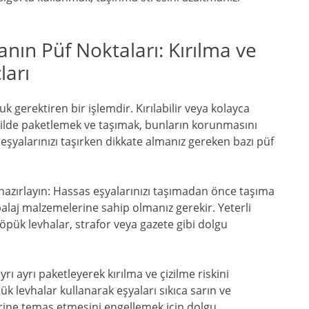
anın Püf Noktaları: Kırılma ve
ları
 gerektiren bir işlemdir. Kırılabilir veya kolayca
kilde paketlemek ve taşımak, bunların korunmasını
eşyalarınızı taşırken dikkate almanız gereken bazı püf
azırlayın: Hassas eşyalarınızı taşımadan önce taşıma
laj malzemelerine sahip olmanız gerekir. Yeterli
öpük levhalar, strafor veya gazete gibi dolgu
rı ayrı paketleyerek kırılma ve çizilme riskini
pük levhalar kullanarak eşyaları sıkıca sarın ve
birine temas etmesini engellemek için dolgu