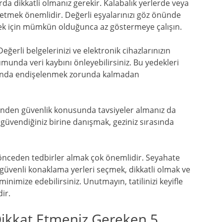
larda dikkatli olmanız gerekir. Kalabalık yerlerde veya
 etmek önemlidir. Değerli eşyalarınızı göz önünde
ek için mümkün olduğunca az göstermeye çalışın.
erli belgelerinizi ve elektronik cihazlarınızın
umunda veri kaybını önleyebilirsiniz. Bu yedekleri
rasında endişelenmek zorunda kalmadan
linden güvenlik konusunda tavsiyeler almanız da
a güvendiğiniz birine danışmak, geziniz sırasında
n önceden tedbirler almak çok önemlidir. Seyahate
 güvenli konaklama yerleri seçmek, dikkatli olmak ve
inimize edebilirsiniz. Unutmayın, tatilinizi keyifle
ir.
 Dikkat Etmeniz Gereken 5