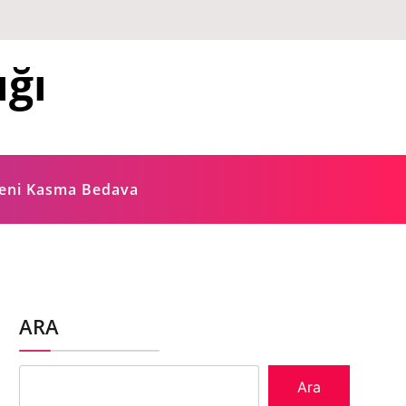
ığı
ğeni Kasma Bedava
ARA
Ara