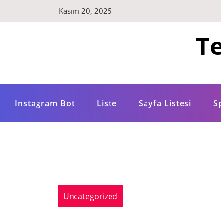
Skip
Kasım 20, 2025
to
content
Te
Instagram Bot
Liste
Sayfa Listesi
S
Uncategorized