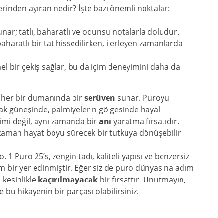
erinden ayıran nedir? İşte bazı önemli noktalar:
ar; tatlı, baharatlı ve odunsu notalarla doludur.
baharatlı bir tat hissedilirken, ilerleyen zamanlarda
l bir çekiş sağlar, bu da içim deneyimini daha da
 her bir dumanında bir
serüven
sunar. Puroyu
sıcak güneşinde, palmiyelerin gölgesinde hayal
yimi değil, aynı zamanda bir
anı
yaratma fırsatıdır.
 zaman hayat boyu sürecek bir tutkuya dönüşebilir.
 Puro 25’s, zengin tadı, kaliteli yapısı ve benzersiz
 bir yer edinmiştir. Eğer siz de puro dünyasına adım
kesinlikle
kaçırılmayacak
bir fırsattır. Unutmayın,
e bu hikayenin bir parçası olabilirsiniz.