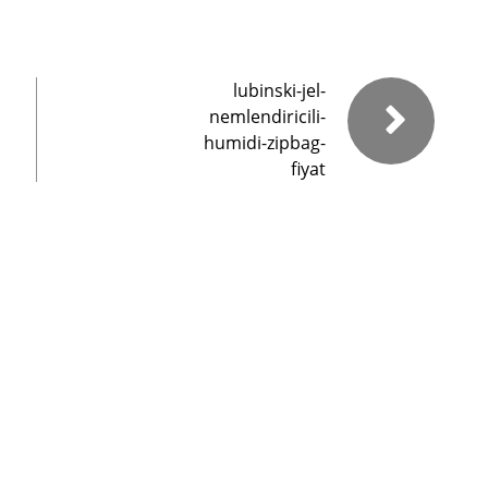
lubinski-jel-
nemlendiricili-
humidi-zipbag-
fiyat