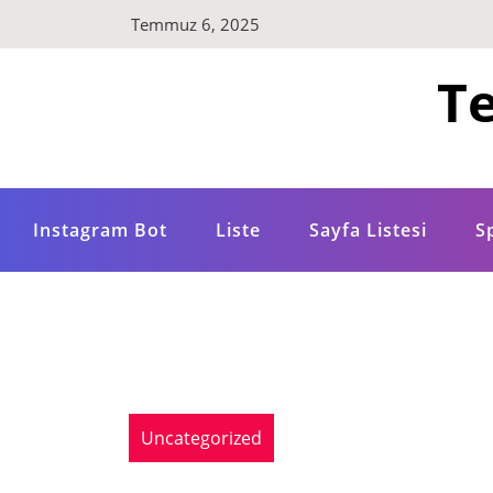
Skip
Temmuz 6, 2025
to
content
Te
Instagram Bot
Liste
Sayfa Listesi
S
Uncategorized