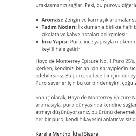
uzaklaşmanızı sağlar. Peki, bu puroyu diğerl
Aroması:
Zengin ve karmaşık aromalar sun
Tadım Notları:
İlk dumanla birlikte hafif 
çikolata ve kahve notaları belirginleşir.
İnce Yapısı:
Puro, ince yapısıyla mükemme
keyifli hale getirir.
Hoyo de Monterrey Epicure No. 1 Puro 25’s,
içerken, kendinizi bir an için Karayipler’in 
edebilirsiniz. Bu puro, sadece bir içim dene
Puro severler için bu tür bir deneyim, çoğu
Sonuç olarak, Hoyo de Monterrey Epicure No. 1
aromasıyla, puro dünyasında kendine sağlam
atmayı düşünüyorsanız, bu ürünü denemek, 
her bir puro, kendi hikayesini anlatır ve siz d
Karelia Menthol İthal Sigara