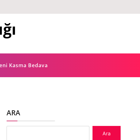
ığı
ğeni Kasma Bedava
ARA
Ara