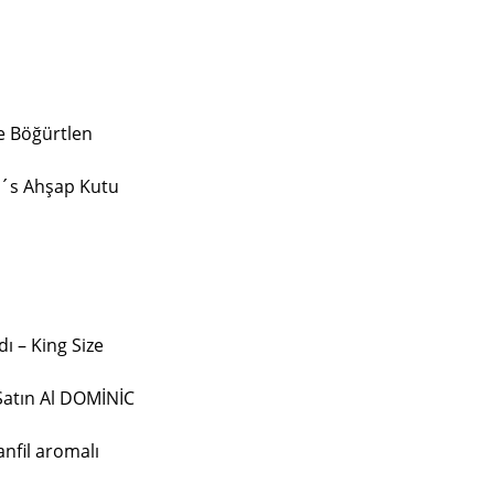
e Böğürtlen
0´s Ahşap Kutu
ı – King Size
Satın Al DOMİNİC
anfil aromalı