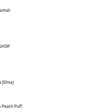
romalı
EESHOP
 (Elma)
n Peach Puff