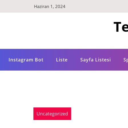
Skip
Haziran 1, 2024
to
content
Te
Instagram Bot
Liste
Sayfa Listesi
S
Uncategorized