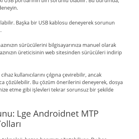
aki USB portlarının biri sorunlu olabilir. Bu durumda,
deneyin.
 olabilir. Başka bir USB kablosu deneyerek sorunun
.
hazınızın sürücülerini bilgisayarınıza manuel olarak
azınızın üreticisinin web sitesinden sürücüleri indirip
az kullanıcılarını çılgına çevirebilir, ancak
yca çözülebilir. Bu çözüm önerilerini deneyerek, dosya
nize etme gibi işlevleri tekrar sorunsuz bir şekilde
runu: Lge Androidnet MTP
olları