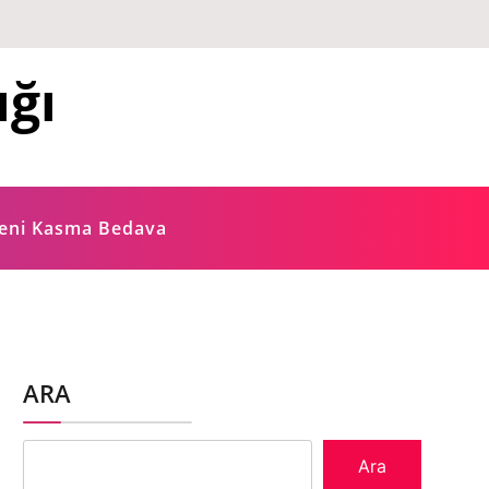
ığı
ğeni Kasma Bedava
ARA
Ara