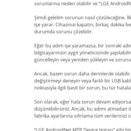
sorunlarına neden olabilir ve “LGE AndroidNe
Şimdi gelelim sorunun nasıl çözüleceğine. İlk
işe yarar. Cihazınızı kapatın, birkaç dakika b
durumda sorunu çözebilir.
Eğer bu adım işe yaramazsa, bir sonraki adım
bilgisayarınızın aygıt yöneticisinde yapılabi
güncelleyin veya yeniden yükleyin ve sorunu
Ancak, bazen sorun daha derinlerde olabili
değiştirmeyi deneyin veya farklı bir USB kab
noktasıyla ilgili basit bir sorun, bu tür hatal
Son olarak, eğer hala sorun devam ediyorsa, c
düşünebilirsiniz. Ancak, bu adımı atmadan ö
fabrika ayarlarına sıfırlama tüm verilerinizi si
“LGE AndroidNet MTP Device Hatası” gibi bir 