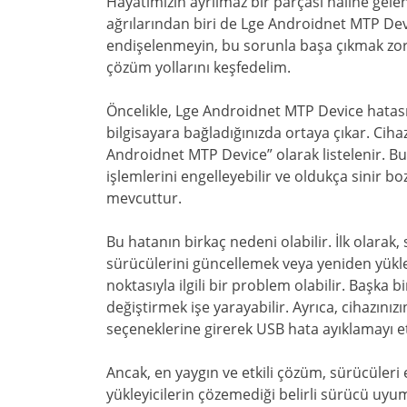
Hayatımızın ayrılmaz bir parçası haline gelen
ağrılarından biri de Lge Androidnet MTP Devi
endişelenmeyin, bu sorunla başa çıkmak zor
çözüm yollarını keşfedelim.
Öncelikle, Lge Androidnet MTP Device hatası 
bilgisayara bağladığınızda ortaya çıkar. Ciha
Androidnet MTP Device” olarak listelenir. 
işlemlerini engelleyebilir ve oldukça sinir b
mevcuttur.
Bu hatanın birkaç nedeni olabilir. İlk olarak
sürücülerini güncellemek veya yeniden yükle
noktasıyla ilgili bir problem olabilir. Başka
değiştirmek işe yarayabilir. Ayrıca, cihazınızın
seçeneklerine girerek USB hata ayıklamayı et
Ancak, en yaygın ve etkili çözüm, sürücüleri
yükleyicilerin çözemediği belirli sürücü uyum