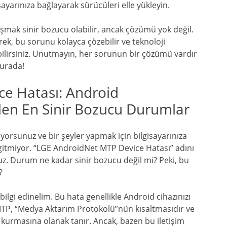
isayarınıza bağlayarak sürücüleri elle yükleyin.
şmak sinir bozucu olabilir, ancak çözümü yok değil.
k, bu sorunu kolayca çözebilir ve teknoloji
ilirsiniz. Unutmayın, her sorunun bir çözümü vardır
burada!
e Hatası: Android
elen En Sinir Bozucu Durumlar
yorsunuz ve bir şeyler yapmak için bilgisayarınıza
gitmiyor. “LGE AndroidNet MTP Device Hatası” adını
nuz. Durum ne kadar sinir bozucu değil mi? Peki, bu
?
ilgi edinelim. Bu hata genellikle Android cihazınızı
. MTP, “Medya Aktarım Protokolü”nün kısaltmasıdır ve
im kurmasına olanak tanır. Ancak, bazen bu iletişim