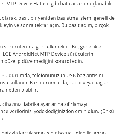
t MTP Device Hatası” gibi hatalarla sonuçlanabilir.
 olarak, basit bir yeniden başlatma işlemi genellikle
ekleyin ve sonra tekrar açın. Bu basit adım, birçok
 sürücülerinizi güncellemektir. Bu, genellikle
lir. LGE AndroidNet MTP Device sürücülerini
n düzelip düzelmediğini kontrol edin.
r. Bu durumda, telefonunuzun USB bağlantısını
losu kullanın. Bazı durumlarda, kablo veya bağlantı
ara neden olabilir.
ihazınızı fabrika ayarlarına sıfırlamayı
nce verilerinizi yedeklediğinizden emin olun, çünkü
ler.
hatayla karşılaşmak sinir bozucu olabilir, ancak