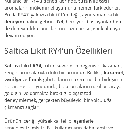
Kullanıcılar, RY4’ü denediklerinde,
tütün
ile
tatlı
aromaların mükemmel uyumunu hemen fark ederler.
Bu da RY4’ü yalnızca bir tütün değil, aynı zamanda bir
deneyim
haline getirir. RY4, hem yeni başlayanlar hem
de deneyimli kullanıcılar için cazip bir seçenek olmaya
devam ediyor.
Saltica Likit RY4’ün Özellikleri
Saltica Likit RY4
, tütün severlerin beğenisini kazanan,
zengin aromalarıyla dolu bir üründür. Bu likit,
karamel
,
vanilya
ve
fındık
gibi tatların mükemmel bir birleşimini
sunar. Her bir yudumda, bu aromaların nasıl bir araya
geldiğini ve damakta bıraktığı o eşsiz tadı
deneyimlemek, gerçekten büyüleyici bir yolculuğa
çıkmanızı sağlar.
Ürünün içeriği, yüksek kaliteli bileşenlerle
zenginleştirilmiştir. Bu, kullanıcıların daha temiz ve