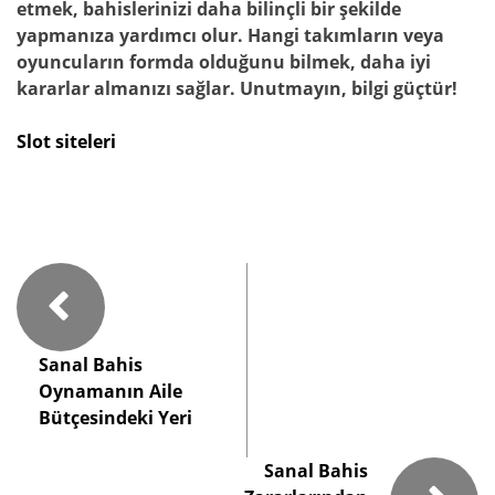
etmek, bahislerinizi daha bilinçli bir şekilde
yapmanıza yardımcı olur. Hangi takımların veya
oyuncuların formda olduğunu bilmek, daha iyi
kararlar almanızı sağlar. Unutmayın, bilgi güçtür!
Slot siteleri
Sanal Bahis
Oynamanın Aile
Bütçesindeki Yeri
Sanal Bahis