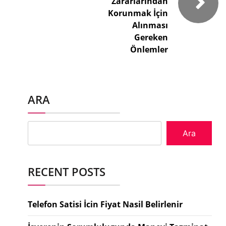
Zararlarından
Korunmak İçin
Alınması
Gereken
Önlemler
ARA
Ara
RECENT POSTS
Telefon Satisi İcin Fiyat Nasil Belirlenir