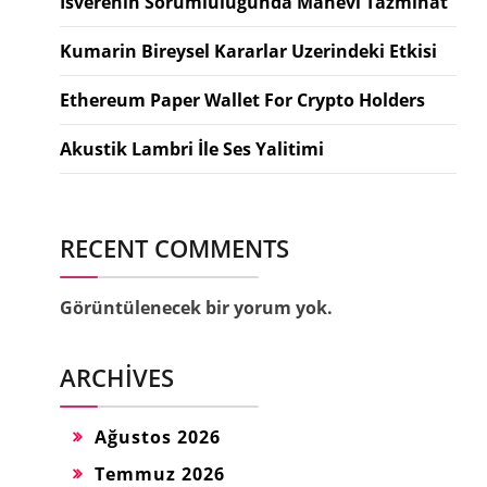
İsverenin Sorumlulugunda Manevi Tazminat
Kumarin Bireysel Kararlar Uzerindeki Etkisi
Ethereum Paper Wallet For Crypto Holders
Akustik Lambri İle Ses Yalitimi
RECENT COMMENTS
Görüntülenecek bir yorum yok.
ARCHIVES
Ağustos 2026
Temmuz 2026