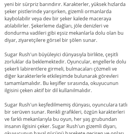
yeni bir sürpriz barındırır. Karakterler, yüksek hızlarda
şeker pistlerinde yarışırken, gizemli ormanlarda
kaybolabilir veya dev bir şeker kalede maceraya
atılabilirler. Şekerleme dağları, jöle denizleri ve
dondurma vadileri gibi eşsiz mekanlarla dolu olan bu
diyar, ziyaretçilere görsel bir şölen sunar.
Sugar Rush'un büyüleyici dünyasıyla birlikte, çeşitli
zorluklar da beklemektedir. Oyuncular, engellerle dolu
şekerli labirentlere girmeli, bulmacaları çözmeli ve
diğer karakterlerle etkileşimde bulunarak görevleri
tamamlamalıdır. Bu keşifler sırasında, okuyucunun
ilgisini çeken aktif bir dil kullanılmalıdır.
Sugar Rush'un keşfedilmemiş dünyası, oyunculara tatlı
bir serüven sunar. Renkli grafikleri, özgün karakterleri
ve farklı mekanlarıyla bu oyun, her yaş grubundan
insanın ilgisini çeker. Sugar Rush'un gizemli diyarı,
okuyucunun hayal gücünü harekete geçiren ve onları