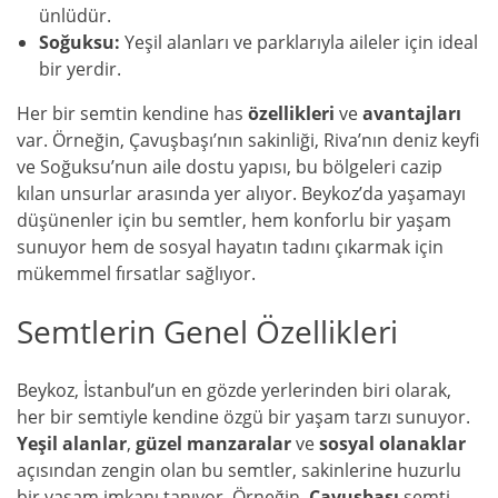
ünlüdür.
Soğuksu:
Yeşil alanları ve parklarıyla aileler için ideal
bir yerdir.
Her bir semtin kendine has
özellikleri
ve
avantajları
var. Örneğin, Çavuşbaşı’nın sakinliği, Riva’nın deniz keyfi
ve Soğuksu’nun aile dostu yapısı, bu bölgeleri cazip
kılan unsurlar arasında yer alıyor. Beykoz’da yaşamayı
düşünenler için bu semtler, hem konforlu bir yaşam
sunuyor hem de sosyal hayatın tadını çıkarmak için
mükemmel fırsatlar sağlıyor.
Semtlerin Genel Özellikleri
Beykoz, İstanbul’un en gözde yerlerinden biri olarak,
her bir semtiyle kendine özgü bir yaşam tarzı sunuyor.
Yeşil alanlar
,
güzel manzaralar
ve
sosyal olanaklar
açısından zengin olan bu semtler, sakinlerine huzurlu
bir yaşam imkanı tanıyor. Örneğin,
Çavuşbaşı
semti,