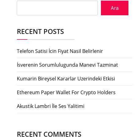
Ara
RECENT POSTS
Telefon Satisi İcin Fiyat Nasil Belirlenir
İsverenin Sorumlulugunda Manevi Tazminat
Kumarin Bireysel Kararlar Uzerindeki Etkisi
Ethereum Paper Wallet For Crypto Holders
Akustik Lambri İle Ses Yalitimi
RECENT COMMENTS