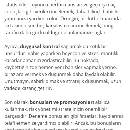
istatistikleri, oyuncu performansları ve geçmiş maç
sonuçları gibi verileri incelemek, daha bilinçli bahisler
yapmanıza yardımcı olur. Örneğin, bir futbol maçında
iki takımın son beş karşılaşmasını incelemek, hangi
tarafın daha güçlü olduğunu anlamanızı sağlar.
Ayrıca,
duygusal kontrol
sağlamak da kritik bir
unsurdur. Bahis yaparken heyecan ve stres, mantıklı
kararlar almanızı zorlaştırabilir. Bu noktada,
kaybettiğinizde hemen yeni bahisler yapmak yerine,
biraz ara vermek ve düşünmek daha faydalı olabilir.
Unutmayın, sabırlı olmak ve stratejik düşünmek, uzun
vadede kazanç getirir.
Son olarak,
bonusları ve promosyonları
akıllıca
kullanmak, risk yönetimi stratejinizin önemli bir
parçasıdır. Deneme bonusları gibi fırsatlar, kayıplarınızı
telafi etmenize yardımcı olabilir. Ancak, bu bonusların