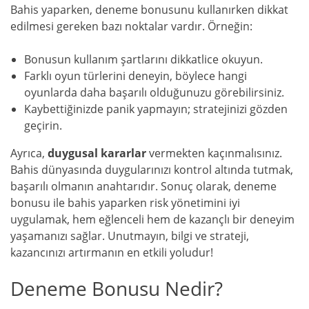
Bahis yaparken, deneme bonusunu kullanırken dikkat
edilmesi gereken bazı noktalar vardır. Örneğin:
Bonusun kullanım şartlarını dikkatlice okuyun.
Farklı oyun türlerini deneyin, böylece hangi
oyunlarda daha başarılı olduğunuzu görebilirsiniz.
Kaybettiğinizde panik yapmayın; stratejinizi gözden
geçirin.
Ayrıca,
duygusal kararlar
vermekten kaçınmalısınız.
Bahis dünyasında duygularınızı kontrol altında tutmak,
başarılı olmanın anahtarıdır. Sonuç olarak, deneme
bonusu ile bahis yaparken risk yönetimini iyi
uygulamak, hem eğlenceli hem de kazançlı bir deneyim
yaşamanızı sağlar. Unutmayın, bilgi ve strateji,
kazancınızı artırmanın en etkili yoludur!
Deneme Bonusu Nedir?