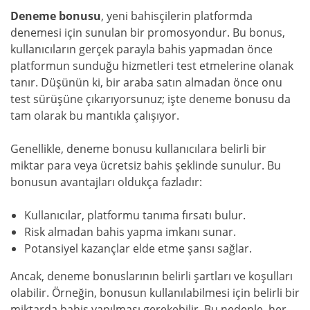
Deneme bonusu
, yeni bahisçilerin platformda
denemesi için sunulan bir promosyondur. Bu bonus,
kullanıcıların gerçek parayla bahis yapmadan önce
platformun sunduğu hizmetleri test etmelerine olanak
tanır. Düşünün ki, bir araba satın almadan önce onu
test sürüşüne çıkarıyorsunuz; işte deneme bonusu da
tam olarak bu mantıkla çalışıyor.
Genellikle, deneme bonusu kullanıcılara belirli bir
miktar para veya ücretsiz bahis şeklinde sunulur. Bu
bonusun avantajları oldukça fazladır:
Kullanıcılar, platformu tanıma fırsatı bulur.
Risk almadan bahis yapma imkanı sunar.
Potansiyel kazançlar elde etme şansı sağlar.
Ancak, deneme bonuslarının belirli şartları ve koşulları
olabilir. Örneğin, bonusun kullanılabilmesi için belirli bir
miktarda bahis yapılması gerekebilir. Bu nedenle, her