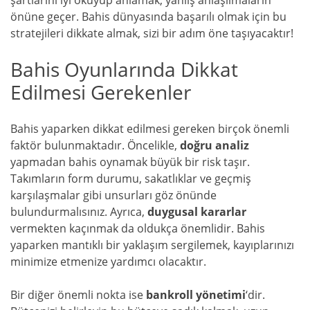
şartlarını iyi okuyup anlamak, yanlış anlaşılmaların
önüne geçer. Bahis dünyasında başarılı olmak için bu
stratejileri dikkate almak, sizi bir adım öne taşıyacaktır!
Bahis Oyunlarında Dikkat
Edilmesi Gerekenler
Bahis yaparken dikkat edilmesi gereken birçok önemli
faktör bulunmaktadır. Öncelikle,
doğru analiz
yapmadan bahis oynamak büyük bir risk taşır.
Takımların form durumu, sakatlıklar ve geçmiş
karşılaşmalar gibi unsurları göz önünde
bulundurmalısınız. Ayrıca,
duygusal kararlar
vermekten kaçınmak da oldukça önemlidir. Bahis
yaparken mantıklı bir yaklaşım sergilemek, kayıplarınızı
minimize etmenize yardımcı olacaktır.
Bir diğer önemli nokta ise
bankroll yönetimi
‘dir.