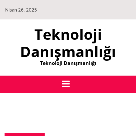
Skip
Nisan 26, 2025
to
content
Teknoloji
Danışmanlığı
Teknoloji Danışmanlığı