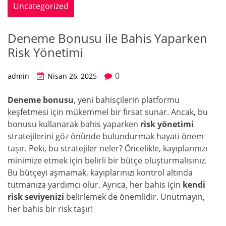
Uncategorized
Deneme Bonusu ile Bahis Yaparken
Risk Yönetimi
0
admin
Nisan 26, 2025
Deneme bonusu
, yeni bahisçilerin platformu
keşfetmesi için mükemmel bir fırsat sunar. Ancak, bu
bonusu kullanarak bahis yaparken
risk yönetimi
stratejilerini göz önünde bulundurmak hayati önem
taşır. Peki, bu stratejiler neler? Öncelikle, kayıplarınızı
minimize etmek için belirli bir bütçe oluşturmalısınız.
Bu bütçeyi aşmamak, kayıplarınızı kontrol altında
tutmanıza yardımcı olur. Ayrıca, her bahis için
kendi
risk seviyenizi
belirlemek de önemlidir. Unutmayın,
her bahis bir risk taşır!