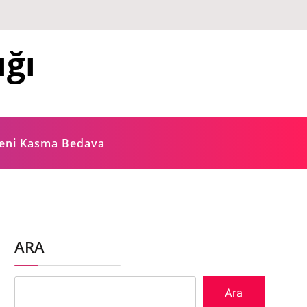
ığı
ğeni Kasma Bedava
ARA
Ara