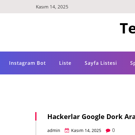
Skip
Kasım 14, 2025
to
content
Te
Instagram Bot
Liste
Sayfa Listesi
S
Hackerlar Google Dork Ar
0
admin
Kasım 14, 2025